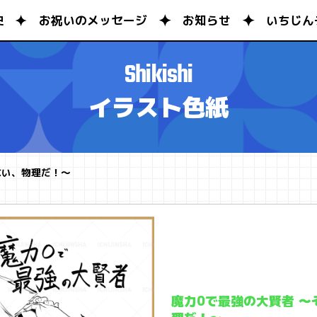
史
お祝いのメッセージ
お知らせ
いちじん
Shikishi
イラスト色紙
ない、物理だ！～
魔力0で最強の大賢者 